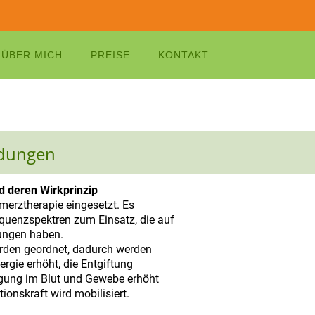
ÜBER MICH
PREISE
KONTAKT
dungen
d deren Wirkprinzip
merztherapie eingesetzt. Es
quenzspektren zum Einsatz, die auf
ungen haben.
rden geordnet, dadurch werden
ergie erhöht, die Entgiftung
rgung im Blut und Gewebe erhöht
ionskraft wird mobilisiert.