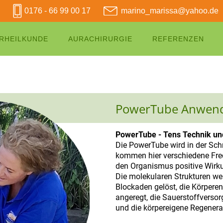
0176 - 66 99 00 17
marino_marissa@yahoo.de
RHEILKUNDE
AURACHIRURGIE
REFERENZEN
PowerTube Anwen
PowerTube - Tens Technik un
Die PowerTube wird in der Sch
kommen hier verschiedene Fre
den Organismus positive Wirk
Die molekularen Strukturen we
Blockaden gelöst, die Körperen
angeregt, die Sauerstoffverso
und die körpereigene Regenerat