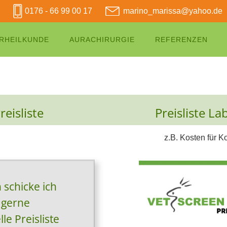
0176 - 66 99 00 17
marino_marissa@yahoo.de
RHEILKUNDE
AURACHIRURGIE
REFERENZEN
eisliste
Preisliste L
z.B. Kosten für K
schicke ich
 gerne
le Preisliste