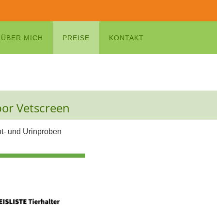
ÜBER MICH
PREISE
KONTAKT
abor Vetscreen
ot- und Urinproben